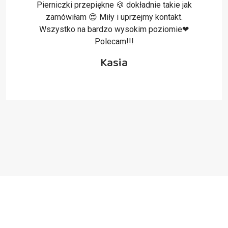
Jestem zachwycona wykonaniem 🙂 Pomimo
tego iż obudziłam się na ostatnia chwile …
zamówienie było na czas !!! Polecam z
czystym sumieniem
Celina